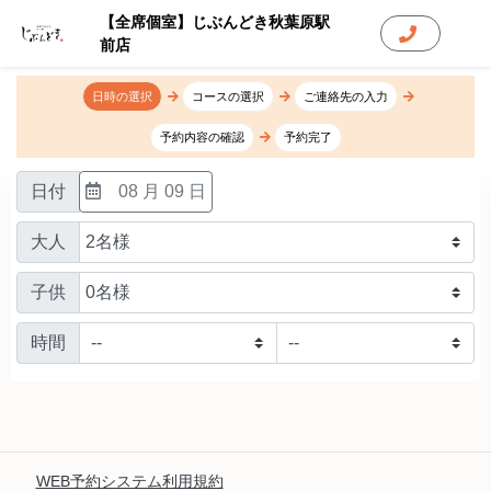
【全席個室】じぶんどき秋葉原駅
前店
日時の選択
コースの選択
ご連絡先の入力
予約内容の確認
予約完了
日付
08 月 09 日
大人
子供
時間
WEB予約システム利用規約